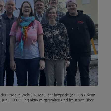
Pride in Wels (16. Mai), der linzpride (27. Juni), beim
. Juni, 19.00 Uhr) aktiv mitgestalten und freut sich über