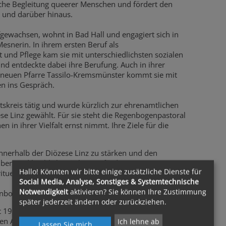
gliche Begleitung queerer Menschen und fördert den
e und darüber hinaus.
fgewachsen, wohnt in Bad Hall und engagiert sich in
esnerin. In ihrem ersten Beruf als
 und Pflege kam sie mit unterschiedlichsten sozialen
und entdeckte dabei ihre Berufung. Auch in ihrer
er neuen Pfarre Tassilo-Kremsmünster kommt sie mit
n ins Gespräch.
itskreis tätig und wurde kürzlich zur ehrenamtlichen
e Linz gewählt. Für sie steht die Regenbogenpastoral
n in ihrer Vielfalt ernst nimmt. Ihre Ziele für die
nnerhalb der Diözese Linz zu stärken und den
uben und kirchliches Leben zu fördern.
Hallo! Könnten wir bitte einige zusätzliche Dienste für
tuelle Begleitung für queere Menschen und ihre
Social Media, Analyse, Sonstiges & Systemtechnische
Notwendigkeit
aktivieren? Sie können Ihre Zustimmung
enbogenpastoral auszubauen.
später jederzeit ändern oder zurückziehen.
t 1989 – zuerst als Arbeitsgruppe des Referates Ehe und
 Aktion – in der Diözese Linz aktiv. Sie tritt für eine
Ich lehne ab
Lassen Sie mich