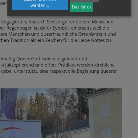
e Menschen sowie ihre vielfältigen Lebensrealitäten und
wählen
...
Das ist ok
on Engagierten, das sich Seelsorge für queere Menschen
Der Regenbogen ist dafür Symbol, einerseits weil die
eere Menschen und queerfreundliche Orte darstellt und
chen Tradition als ein Zeichen für die Liebe Gottes zu
gelmäßig Queer-Gottesdienste gefeiert und
+o|akzeptierend und offen|Prädikat werden kirchliche
abei unterstützt, eine respektvolle Begleitung queerer