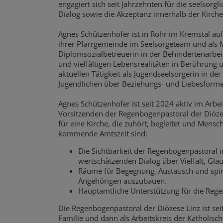
engagiert sich seit Jahrzehnten für die seelsor
Dialog sowie die Akzeptanz innerhalb der Kirch
Agnes Schützenhofer ist in Rohr im Kremstal au
ihrer Pfarrgemeinde im Seelsorgeteam und als M
Diplomsozialbetreuerin in der Behindertenarbeit
und vielfältigen Lebensrealitäten in Berührung 
aktuellen Tätigkeit als Jugendseelsorgerin in d
Jugendlichen über Beziehungs- und Liebesforme
Agnes Schützenhofer ist seit 2024 aktiv im Arbe
Vorsitzenden der Regenbogenpastoral der Diözes
für eine Kirche, die zuhört, begleitet und Mensche
kommende Amtszeit sind:
Die Sichtbarkeit der Regenbogenpastoral i
wertschätzenden Dialog über Vielfalt, Gla
Räume für Begegnung, Austausch und spiri
Angehörigen auszubauen.
Hauptamtliche Unterstützung für die Reg
Die Regenbogenpastoral der Diözese Linz ist sei
Familie und dann als Arbeitskreis der Katholischen