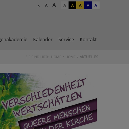
A
A
A
A
A
A
A
A
genakademie
Kalender
Service
Kontakt
SIE SIND HIER:
HOME
HOME
AKTUELLES