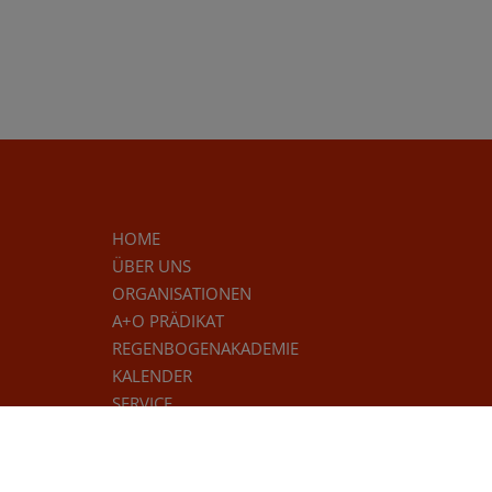
HOME
ÜBER UNS
ORGANISATIONEN
A+O PRÄDIKAT
REGENBOGENAKADEMIE
KALENDER
SERVICE
KONTAKT