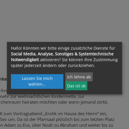
Hallo! Könnten wir bitte einige zusätzliche Dienste für
Social Media, Analyse, Sonstiges & Systemtechnische
Notwendigkeit
aktivieren? Sie können Ihre Zustimmung
später jederzeit ändern oder zurückziehen.
Ich lehne ab
Lassen Sie mich
nkern und Tiefgang
wählen
...
Das ist ok
 ihrer Pfarre interessieren sich immer weniger Menschen
mehr zur weihnachtlichen Kindermette, zur
chenraum heiraten möchten oder wenn jemand stirbt.
dt zum Vortragsabend „Erotik im Hause des Herrn“ ein,
x um. Da ist der Pfarrsaal plötzlich bis zum letzten Platz
von Adam zu Eva, über Noah zu Abraham und weiter bis zu