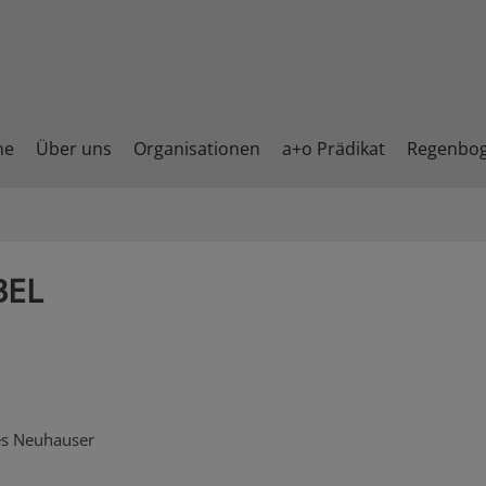
me
Über uns
Organisationen
a+o Prädikat
Regenbo
BEL
es Neuhauser