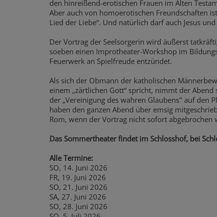
den hinreißend-erotischen Frauen im Alten Testa
Aber auch von homoerotischen Freundschaften is
Lied der Liebe“. Und natürlich darf auch Jesus un
Der Vortrag der Seelsorgerin wird äußerst tatkräft
soeben einen Improtheater-Workshop im Bildungsh
Feuerwerk an Spielfreude entzündet.
Als sich der Obmann der katholischen Männerbew
einem „zärtlichen Gott“ spricht, nimmt der Abend so
der „Vereinigung des wahren Glaubens" auf den Pla
haben den ganzen Abend über emsig mitgeschrieb
Rom, wenn der Vortrag nicht sofort abgebrochen w
Das Sommertheater findet im Schlosshof, bei Schle
Alle Termine:
SO, 14. Juni 2026
FR, 19. Juni 2026
SO, 21. Juni 2026
SA, 27. Juni 2026
SO, 28. Juni 2026
SO, 5. Juli 2026