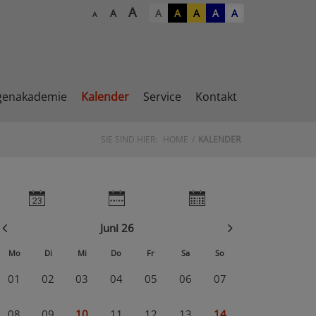
A
A
A
A
A
A
A
A
genakademie
Kalender
Service
Kontakt
SIE SIND HIER:
HOME
KALENDER
Juni 26
Mo
Di
Mi
Do
Fr
Sa
So
01
02
03
04
05
06
07
08
09
10
11
12
13
14