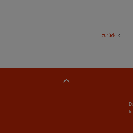
zurück
D
I