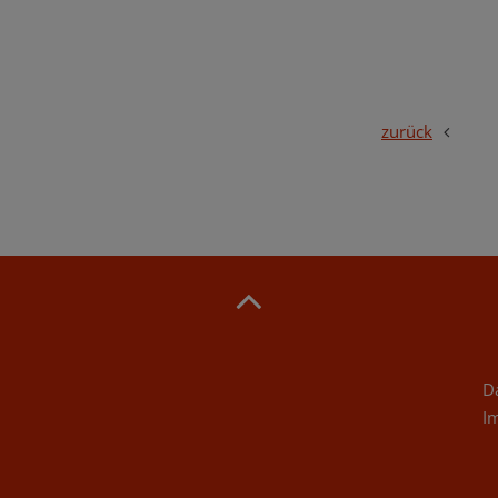
zurück
D
I