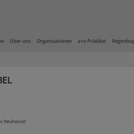
me
Über uns
Organisationen
a+o Prädikat
Regenbo
BEL
es Neuhauser