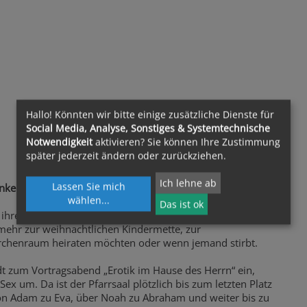
Hallo! Könnten wir bitte einige zusätzliche Dienste für
Social Media, Analyse, Sonstiges & Systemtechnische
Notwendigkeit
aktivieren? Sie können Ihre Zustimmung
später jederzeit ändern oder zurückziehen.
Ich lehne ab
Lassen Sie mich
nkern und Tiefgang
wählen
...
Das ist ok
 ihrer Pfarre interessieren sich immer weniger Menschen
mehr zur weihnachtlichen Kindermette, zur
chenraum heiraten möchten oder wenn jemand stirbt.
dt zum Vortragsabend „Erotik im Hause des Herrn“ ein,
x um. Da ist der Pfarrsaal plötzlich bis zum letzten Platz
von Adam zu Eva, über Noah zu Abraham und weiter bis zu