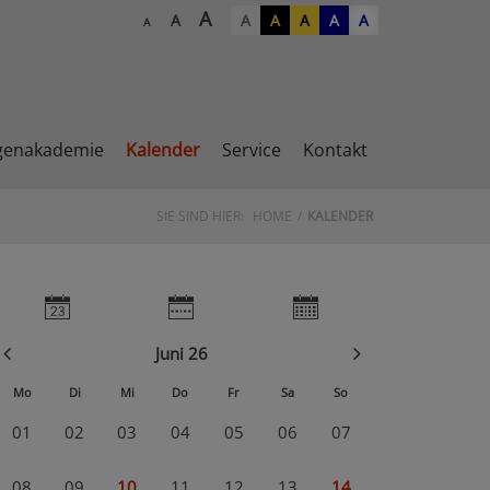
A
A
A
A
A
A
A
A
genakademie
Kalender
Service
Kontakt
SIE SIND HIER:
HOME
KALENDER
Juni 26
Mo
Di
Mi
Do
Fr
Sa
So
01
02
03
04
05
06
07
08
09
10
11
12
13
14