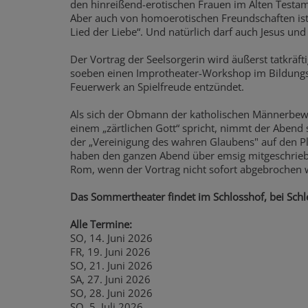
den hinreißend-erotischen Frauen im Alten Testa
Aber auch von homoerotischen Freundschaften is
Lied der Liebe“. Und natürlich darf auch Jesus un
Der Vortrag der Seelsorgerin wird äußerst tatkräft
soeben einen Improtheater-Workshop im Bildungsh
Feuerwerk an Spielfreude entzündet.
Als sich der Obmann der katholischen Männerbew
einem „zärtlichen Gott“ spricht, nimmt der Abend so
der „Vereinigung des wahren Glaubens" auf den Pla
haben den ganzen Abend über emsig mitgeschrieb
Rom, wenn der Vortrag nicht sofort abgebrochen w
Das Sommertheater findet im Schlosshof, bei Schle
Alle Termine:
SO, 14. Juni 2026
FR, 19. Juni 2026
SO, 21. Juni 2026
SA, 27. Juni 2026
SO, 28. Juni 2026
SO, 5. Juli 2026