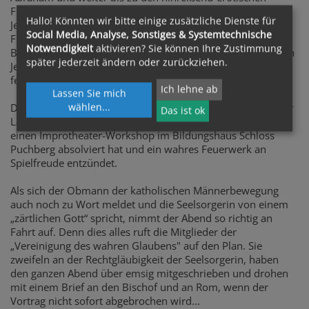
Frauen im Alten Testament, die noch dazu im Stammbaum
Hallo! Könnten wir bitte einige zusätzliche Dienste für
Jesu verzeichnet sind. Aber auch von homoerotischen
Social Media, Analyse, Sonstiges & Systemtechnische
Freundschaften ist die Rede und dem heterosexuellen
Notwendigkeit
aktivieren? Sie können Ihre Zustimmung
Begehren im „Hohe Lied der Liebe“. Und natürlich darf auch
später jederzeit ändern oder zurückziehen.
Jesus und seine liebevolle Zuwendung zu Frauen nicht
fehlen!
Ich lehne ab
Lassen Sie mich
wählen
...
Der Vortrag der Seelsorgerin wird äußerst tatkräftig von der
Das ist ok
Laientheatergruppe ihrer Pfarre unterstützt, die soeben
einen Improtheater-Workshop im Bildungshaus Schloss
Puchberg absolviert hat und ein wahres Feuerwerk an
Spielfreude entzündet.
Als sich der Obmann der katholischen Männerbewegung
auch noch zu Wort meldet und die Seelsorgerin von einem
„zärtlichen Gott“ spricht, nimmt der Abend so richtig an
Fahrt auf. Denn dies alles ruft die Mitglieder der
„Vereinigung des wahren Glaubens" auf den Plan. Sie
zweifeln an der Rechtgläubigkeit der Seelsorgerin, haben
den ganzen Abend über emsig mitgeschrieben und drohen
mit einem Brief an den Bischof und an Rom, wenn der
Vortrag nicht sofort abgebrochen wird...