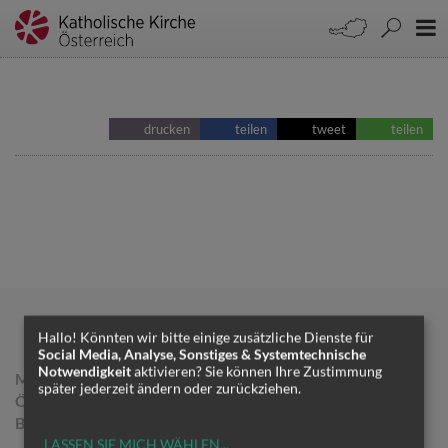
drucken
teilen
tweet
teilen
Hallo! Könnten wir bitte einige zusätzliche Dienste für
Social Media, Analyse, Sonstiges & Systemtechnische
Notwendigkeit
aktivieren? Sie können Ihre Zustimmung
MEDIENREFERAT DER
später jederzeit ändern oder zurückziehen.
ÖSTERREICHISCHEN
BISCHOFSKONFERENZ
LASSEN SIE MICH WÄHLEN
...