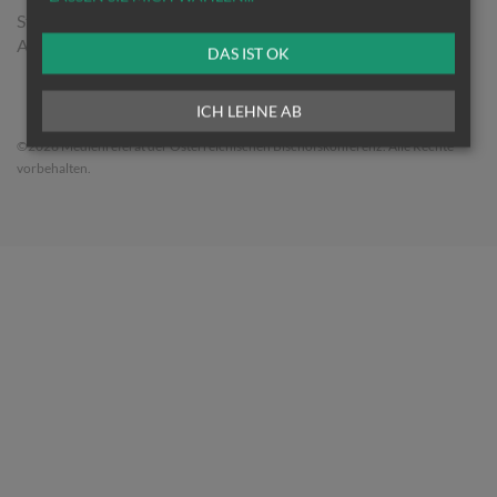
Stephansplatz 4/6/1
A-1010 Wien
DAS IST OK
ICH LEHNE AB
©2026 Medienreferat der Österreichischen Bischofskonferenz. Alle Rechte
vorbehalten.