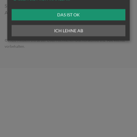
Stephansplatz 4/6/1
A-1010 Wien
DAS IST OK
ICH LEHNE AB
©2026 Medienreferat der Österreichischen Bischofskonferenz. Alle Rechte
vorbehalten.