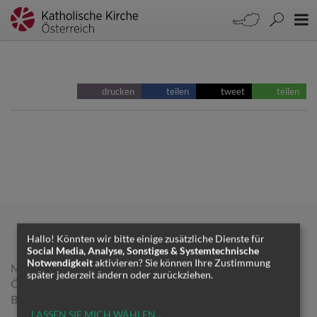
drucken
teilen
tweet
teilen
Hallo! Könnten wir bitte einige zusätzliche Dienste für
Social Media, Analyse, Sonstiges & Systemtechnische
Notwendigkeit
aktivieren? Sie können Ihre Zustimmung
MEDIENREFERAT DER
später jederzeit ändern oder zurückziehen.
ÖSTERREICHISCHEN
BISCHOFSKONFERENZ
LASSEN SIE MICH WÄHLEN
...