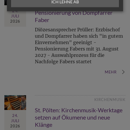
ICH LEHNE AB
Erzdiözese Wien bestätigt
24.
Pensionierung von Dompfarrer
JULI
Faber
2026
Diözesansprecher Prüller: Erzbischof
und Dompfarrer haben sich "in gutem
Einvernehmen" geeinigt -
Pensionierung Fabers mit 31. August
2027 - Auswahlprozess für die
Nachfolge Fabers startet
MEHR
KIRCHENMUSIK
St. Pölten: Kirchenmusik-Werktage
24.
setzen auf Ökumene und neue
JULI
Klänge
2026