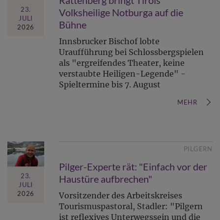
Rattenberg bringt Tirols
23.
Volksheilige Notburga auf die
JULI
Bühne
2026
Innsbrucker Bischof lobte
Uraufführung bei Schlossbergspielen
als "ergreifendes Theater, keine
verstaubte Heiligen-Legende" -
Spieltermine bis 7. August
MEHR
PILGERN
Pilger-Experte rät: "Einfach vor der
23.
Haustüre aufbrechen"
JULI
2026
Vorsitzender des Arbeitskreises
Tourismuspastoral, Stadler: "Pilgern
ist reflexives Unterwegssein und die