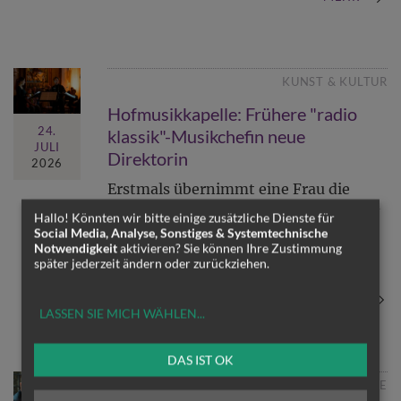
KUNST & KULTUR
Hofmusikkapelle: Frühere "radio
24.
klassik"-Musikchefin neue
JULI
Direktorin
2026
Erstmals übernimmt eine Frau die
Leitung der Wiener Hofmusikkapelle -
Hallo! Könnten wir bitte einige zusätzliche Dienste für
Kunst- und Kulturminister Andreas
Social Media, Analyse, Sonstiges & Systemtechnische
Babler bestellt Ursula Magnes ab 1.
Notwendigkeit
aktivieren? Sie können Ihre Zustimmung
später jederzeit ändern oder zurückziehen.
September zur Direktorin
MEHR
LASSEN SIE MICH WÄHLEN
...
DAS IST OK
KIRCHE